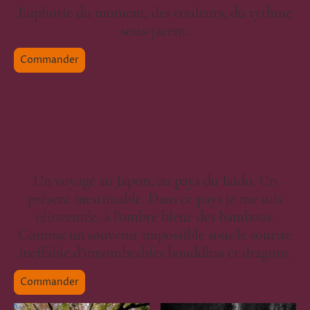
Euphorie du moment, des couleurs, du rythme
sous-jacent.
Commander
Un voyage au Japon, au pays du Iaido. Un
présent inestimable. Dans ce pays je me suis
réinventée, à l'ombre bleue des bambous.
Comme un souvenir impossible sous le sourire
ineffable d'innombrables bouddhas et dragons.
Commander